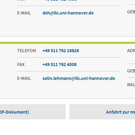
GE
E-MAIL
dsh
llc.uni-hannover.de
TELEFON
+49 511 762 18826
AD
FAX
+49 511 762 4008
GE
E-MAIL
selin.lehmann
llc.uni-hannover.de
RA
(PDF-Dokument)
Anfahrt zur 