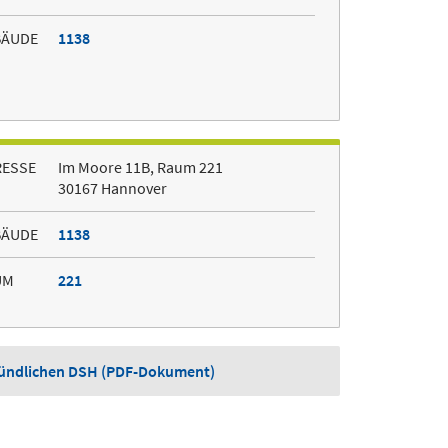
BÄUDE
1138
RESSE
Im Moore 11B, Raum 221
30167 Hannover
BÄUDE
1138
UM
221
mündlichen DSH (PDF-Dokument)