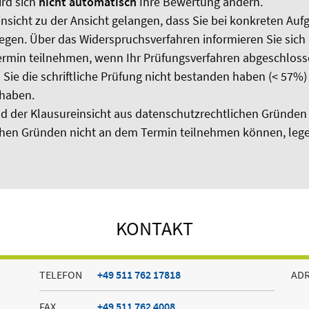
ird sich
nicht automatisch
Ihre Bewertung ändern.
reinsicht zu der Ansicht gelangen, dass Sie bei konkreten
egen. Über das Widerspruchsverfahren informieren Sie sich 
ermin teilnehmen, wenn Ihr Prüfungsverfahren abgeschlossen
ie die schriftliche Prüfung nicht bestanden haben (< 57%) b
 haben.
d der Klausureinsicht aus datenschutzrechtlichen Gründe
chen Gründen nicht an dem Termin teilnehmen können, legen
KONTAKT
TELEFON
+49 511 762 17818
AD
FAX
+49 511 762 4008