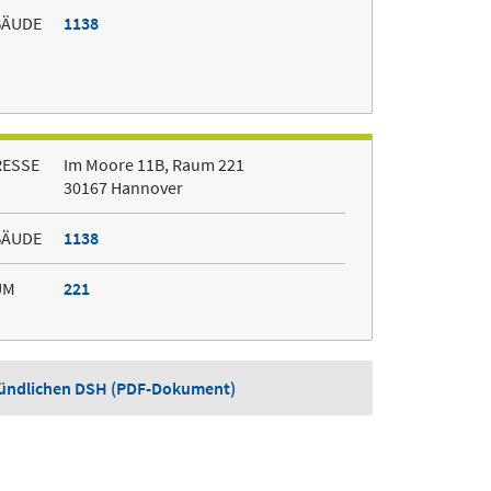
BÄUDE
1138
RESSE
Im Moore 11B, Raum 221
30167 Hannover
BÄUDE
1138
UM
221
mündlichen DSH (PDF-Dokument)