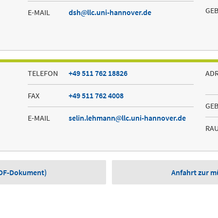
GE
E-MAIL
dsh
llc.uni-hannover.de
TELEFON
+49 511 762 18826
AD
FAX
+49 511 762 4008
GE
E-MAIL
selin.lehmann
llc.uni-hannover.de
RA
(PDF-Dokument)
Anfahrt zur 