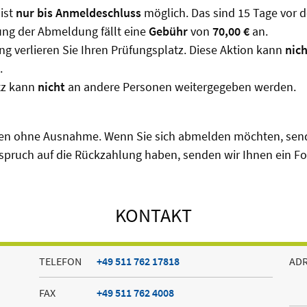
ist
nur bis Anmeldeschluss
möglich. Das sind 15 Tage vor d
ung der Abmeldung fällt eine
Gebühr
von
70,00 €
an.
g verlieren Sie Ihren Prüfungsplatz. Diese Aktion kann
nic
.
tz kann
nicht
an andere Personen weitergegeben werden.
ten ohne Ausnahme. Wenn Sie sich abmelden möchten, send
spruch auf die Rückzahlung haben, senden wir Ihnen ein Fo
KONTAKT
TELEFON
+49 511 762 17818
AD
FAX
+49 511 762 4008