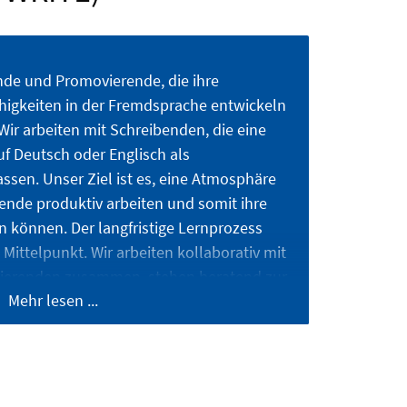
nde und Promovierende, die ihre
higkeiten in der Fremdsprache entwickeln
ir arbeiten mit Schrei­benden, die eine
uf Deutsch oder Englisch als
­sen. Unser Ziel ist es, eine Atmosphäre
bende produktiv arbeiten und somit ihre
n können. Der langfristige Lernprozess
Mittelpunkt. Wir arbeiten kollaborativ mit
ierenden zusammen, stehen beratend zur
Mehr lesen ...
flexion der individuellen Arbeitspro­zesse.
it dem Team Internationales Schreiben
aulich.