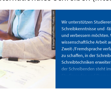
© StartupStockPhotos / Pixabay.com
Wir unterstützen Studiere
Schreibkenntnisse und -fä
und verbessern möchten. W
wissenschaftliche Arbeit a
Zweit-/Fremdsprache verfas
zu schaffen, in der Schrei
Schreibtechniken erweiter
der Schreibenden steht im 
Studierenden und Promov
Seite und fördern so die Re
Jegliche Kommunikation m
(interWRITE) ist dabei vertr